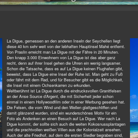
La Digue, gemessen an den anderen Inseln der Seychellen liegt
diese 40 km sehr weit von der lebhaften Hauptinsel Mahé entfernt.
Von Praslin erreicht man La Digue mit der Fähre in 20 Minuten.
Den knapp 3.000 Einwohnern von La Digue ist das aber ganz
recht, denn auf ihrer Insel gehen die Uhren ein wenig langsamer.
Schon die Tatsache, dass es auf La Digue keinen Flughafen gibt,
beweist, dass La Digue eine Insel der Ruhe ist. Man geht zu Fuß
oder fährt mit dem Rad, und für Besucher gibt es die Möglichkeit,
die Insel mit einem Ochsenkarren zu erkunden.
Weltberühmt ist La Digue durch die eindrucksvollen Granitfelsen
an der Anse Source d’Argent, die mit Sicherheit jeder schon
einmal in einem Hollywoodfilm oder in einer Werbung gesehen hat.
Die Felsen, die vom Wind und den Wellen glattgeschliffen und
damit glänzend wurden, sind ein wunderschönes Motiv für ein
Foto als Andenken an einen Besuch auf La Digue. Wer nach La
Digue kommt, der sollte sich auch die weiten Kokosnussplantagen
und die prachtvollen weißen Villen aus der Kolonialzeit ansehen.
Auch der alte Friedhof, auf dem die ersten Siedler begraben sind,