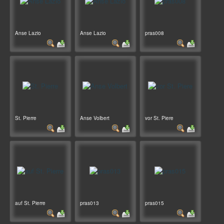
Anse Lazio
Anse Lazio
pras008
St. Pierre
Anse Volbert
vor St. Piere
auf St. Pierre
pras013
pras015