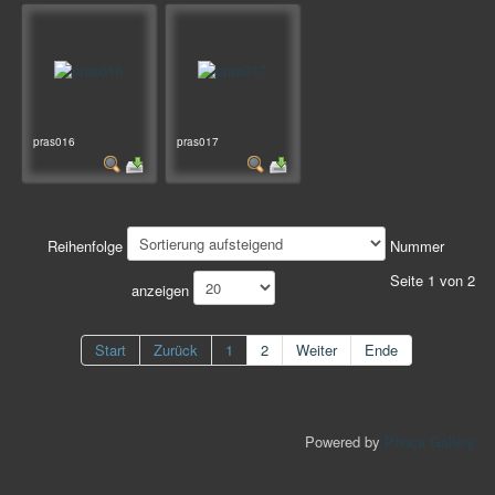
pras016
pras017
Reihenfolge
Nummer
Seite 1 von 2
anzeigen
Start
Zurück
1
2
Weiter
Ende
Powered by
Phoca Gallery