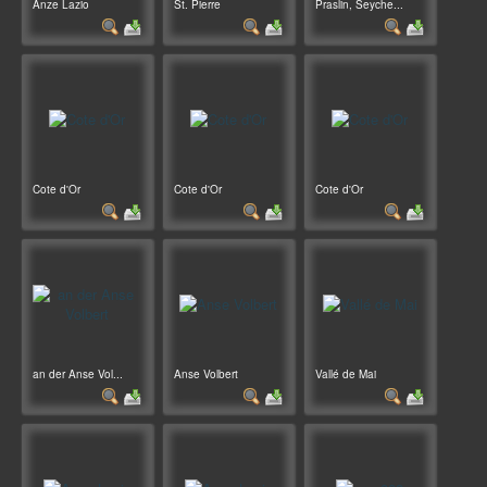
Anze Lazio
St. Pierre
Praslin, Seyche...
Cote d'Or
Cote d'Or
Cote d'Or
an der Anse Vol...
Anse Volbert
Vallé de Mai