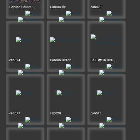
Cabilao Hausrif...
Cabilao Riff
cab023
cab024
Cabilao Beach
La Estrella Bea...
cab027
cab029
cab028