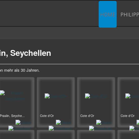
HOME
PHILIP
lin, Seychellen
on mehr als 30 Jahren.
Praslin, Seyche...
Cote d'Or
Cote d'Or
Cote d'Or