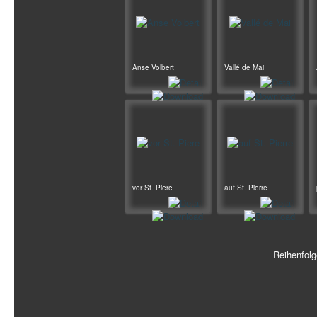
Anse Volbert
Vallé de Mai
vor St. Piere
auf St. Pierre
Reihenfol