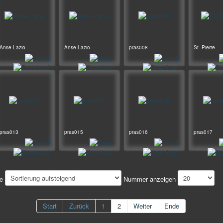
Anse Lazio
Anse Lazio
pras008
St. Pierre
pras013
pras015
pras016
pras017
ge
Nummer anzeigen
Start
Zurück
1
2
Weiter
Ende